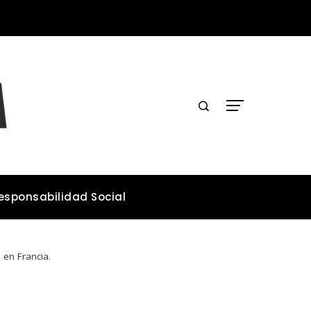
Lecciones de los desastres industriales para mejorar la legislación ambiental
esponsabilidad Social
 en Francia.