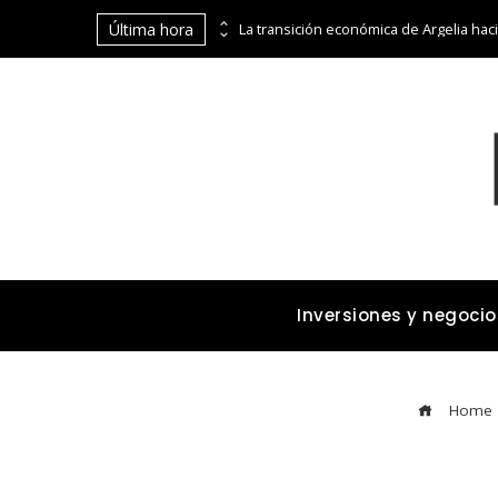
Última hora
Cómo los imperios dominaron el comercio marítimo y terrestre antes de la era industrial
Inversiones y negocio
Home