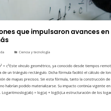
iones que impulsaron avances en 
más
eda
Ciencia y tecnología
b² = c²Este vínculo geométrico, ya conocido desde tiempos remot
 de un triángulo rectángulo. Dicha fórmula facilitó el cálculo de lon
ación de mapas precisos. Sin esta fórmula, tanto la construcción 
al no habrían podido materializarse. Su impacto continúa vigente 
.2. Logaritmoslog(ab) = log(a) + log(b)La estructuración de los logar