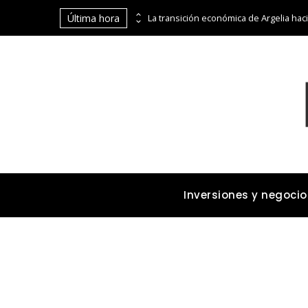
Última hora
Cómo los imperios dominaron el comercio marítimo y terrestre antes de la era industrial
Inversiones y negocio