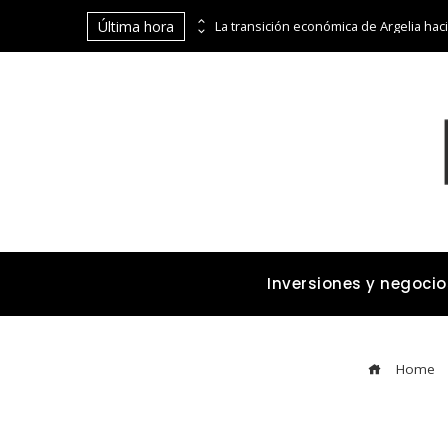
Última hora
Las 15 donaciones individuales más grandes y su impacto estructural en sistemas educativos y sanitarios
Inversiones y negocio
Home