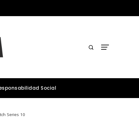
Cómo la microbiota intestinal contribuye a la salud general del organismo
esponsabilidad Social
tch Series 10