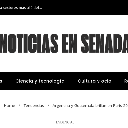
La transición económica de Argelia hacia sectores más allá del petróleo y gas
s
Ciencia y tecnología
Cultura y ocio
R
Home
Tendencias
Argentina y Guatemala brillan en París 2
TENDENCIAS