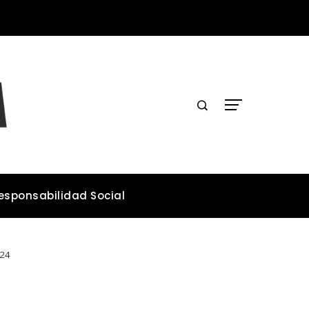
Lecciones de los desastres industriales para mejorar la legislación ambiental
esponsabilidad Social
024