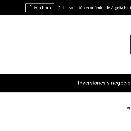
Última hora
Cómo los imperios dominaron el comercio marítimo y terrestre antes de la era industrial
Inversiones y negocio