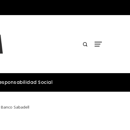
Los teatros históricos que conservan tradiciones y convocan públicos
esponsabilidad Social
n Banco Sabadell