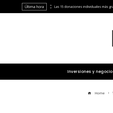
Última hora
La digitalización de Coppel abre puertas financieras a pequeños comerciantes y emprendedores
Inversiones y negocio
Home