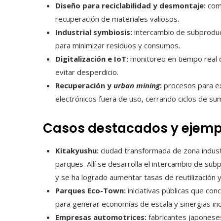
Diseño para reciclabilidad y desmontaje:
comp
recuperación de materiales valiosos.
Industrial symbiosis:
intercambio de subproduc
para minimizar residuos y consumos.
Digitalización e IoT:
monitoreo en tiempo real d
evitar desperdicio.
Recuperación y
urban mining
:
procesos para ex
electrónicos fuera de uso, cerrando ciclos de sum
Casos destacados y ejemp
Kitakyushu:
ciudad transformada de zona indust
parques. Allí se desarrolla el intercambio de su
y se ha logrado aumentar tasas de reutilización 
Parques Eco-Town:
iniciativas públicas que con
para generar economías de escala y sinergias ind
Empresas automotrices:
fabricantes japoneses