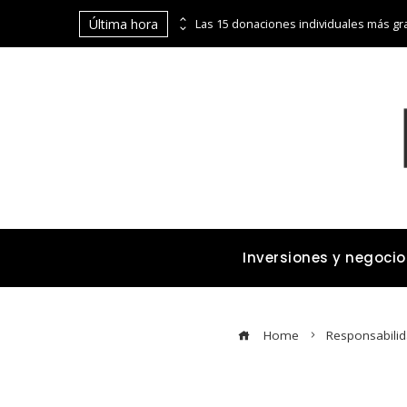
Última hora
La digitalización de Coppel abre puertas financieras a pequeños comerciantes y emprendedores
Inversiones y negocio
Home
Responsabilid