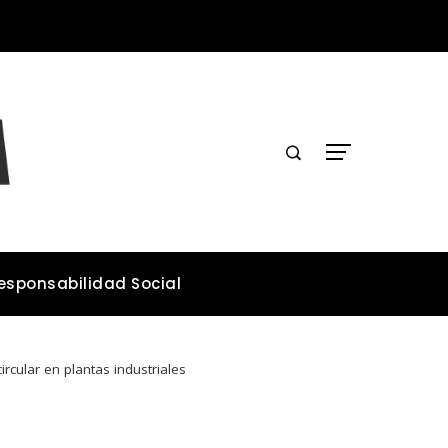
Los teatros históricos que conservan tradiciones y convocan públicos
esponsabilidad Social
rcular en plantas industriales