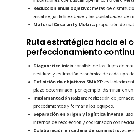
instalaciones que buscan operar como cero vert
Reducción anual objetivo:
metas de disminució
anual según la línea base y las posibilidades de m
Material Circularity Metric:
proporción de mate
Ruta estratégica hacia el c
perfeccionamiento contin
Diagnóstico inicial:
análisis de los flujos de ma
residuos y estimación económica de cada tipo d
Definición de objetivos SMART:
establecimiento
plazo determinado (por ejemplo, disminuir en un
Implementación Kaizen:
realización de jornada
procedimientos y formar a los equipos.
Separación en origen y logística inversa:
uso 
internos de recolección y coordinación con recicl
Colaboración en cadena de suministro:
acuerd