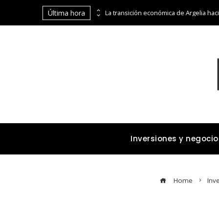
Última hora
Cómo los imperios dominaron el comercio marítimo y terrestre antes de la era industrial
Inversiones y negocio
Home
Inv