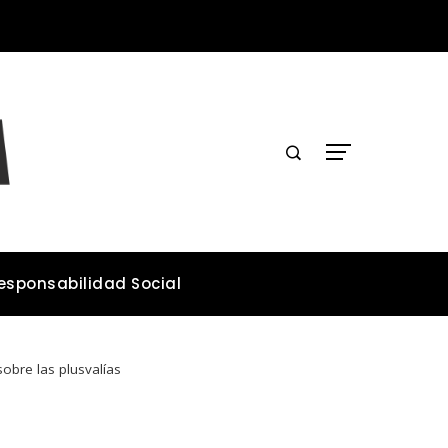
Lecciones de los desastres industriales para mejorar la legislación ambiental
esponsabilidad Social
obre las plusvalías