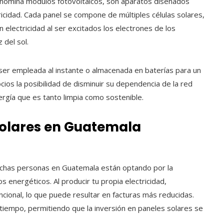
denomina módulos fotovoltaicos, son aparatos diseñados
tricidad. Cada panel se compone de múltiples células solares,
n electricidad al ser excitados los electrones de los
 del sol.
er empleada al instante o almacenada en baterías para un
ios la posibilidad de disminuir su dependencia de la red
nergía que es tanto limpia como sostenible.
 solares en Guatemala
chas personas en Guatemala están optando por la
s energéticos. Al producir tu propia electricidad,
cional, lo que puede resultar en facturas más reducidas.
tiempo, permitiendo que la inversión en paneles solares se