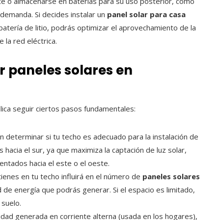
te o almacenarse en baterías para su uso posterior, como
 demanda. Si decides instalar un
panel solar para casa
tería de litio, podrás optimizar el aprovechamiento de la
 la red eléctrica.
r paneles solares en
ica seguir ciertos pasos fundamentales:
en determinar si tu techo es adecuado para la instalación de
s hacia el sur, ya que maximiza la captación de luz solar,
ntados hacia el este o el oeste.
tienes en tu techo influirá en el número de
paneles solares
ad de energía que podrás generar. Si el espacio es limitado,
 suelo.
icidad generada en corriente alterna (usada en los hogares),