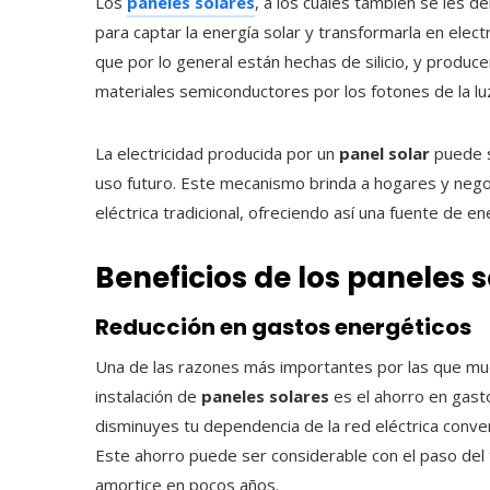
Los
paneles solares
, a los cuales también se les 
para captar la energía solar y transformarla en elec
que por lo general están hechas de silicio, y produce
materiales semiconductores por los fotones de la luz
La electricidad producida por un
panel solar
puede s
uso futuro. Este mecanismo brinda a hogares y negoc
eléctrica tradicional, ofreciendo así una fuente de e
Beneficios de los paneles
Reducción en gastos energéticos
Una de las razones más importantes por las que mu
instalación de
paneles solares
es el ahorro en gasto
disminuyes tu dependencia de la red eléctrica conven
Este ahorro puede ser considerable con el paso del 
amortice en pocos años.