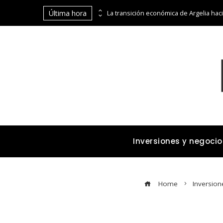
Última hora
Las 15 donaciones individuales más grandes y su impacto estructural en sistemas educativos y sanitarios
Inversiones y negocio
Home
Inversion