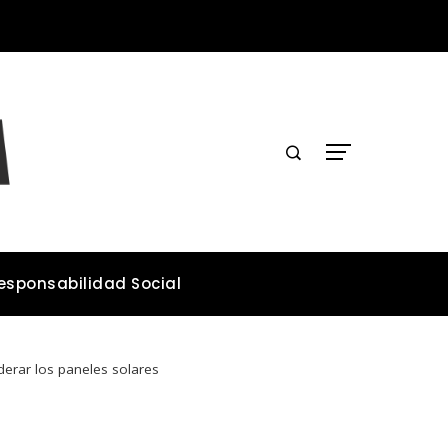
Cómo la microbiota intestinal contribuye a la salud general del organismo
esponsabilidad Social
derar los paneles solares