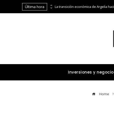
Última hora
Las 15 donaciones individuales más grandes y su impacto estructural en sistemas educativos y sanitarios
Inversiones y negocio
Home