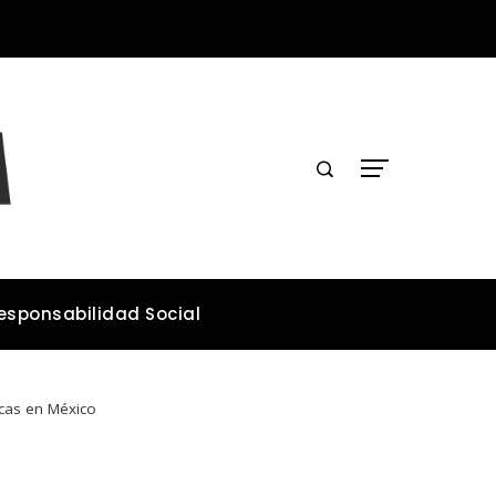
Cómo la microbiota intestinal contribuye a la salud general del organismo
esponsabilidad Social
icas en México