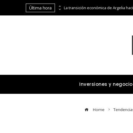
Última hora
Cómo los imperios dominaron el comercio marítimo y terrestre antes de la era industrial
Inversiones y negocio
Home
Tendencia