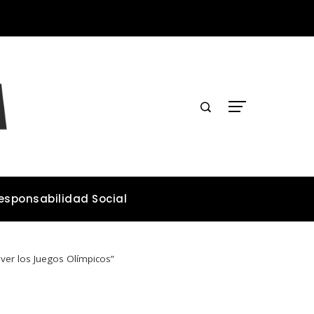
Lecciones de los desastres industriales para mejorar la legislación ambiental
esponsabilidad Social
 ver los Juegos Olímpicos”