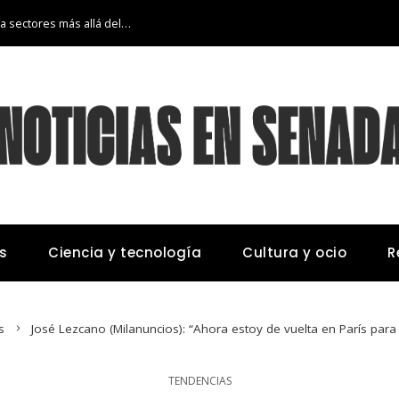
La transición económica de Argelia hacia sectores más allá del petróleo y gas
s
Ciencia y tecnología
Cultura y ocio
R
s
José Lezcano (Milanuncios): “Ahora estoy de vuelta en París para
TENDENCIAS