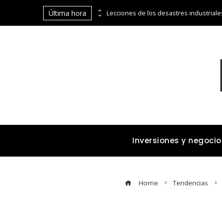
Última hora
Belice y la economía azul: un enfoque integral para la transformación económica
Inversiones y negocio
Home
Tendencias