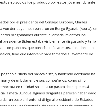
 estos episodios fue producido por estos jóvenes, durante
ados por el presidente del Consejo Europeo, Charles
la von der Leyen, se reunieron en Borgo Eganzia (Apulia), en
omentos programados durante la jornada, mientras los
 el presidente Biden estaba visiblemente disgustado y tenía
a de sus compañeros, que parecían más atentos. abandonando
ia Meloni, tuvo que intervenir para tomarlos suavemente de
pegado al suelo del paracaidista, y habiendo derribado las
minar y deambular entre sus compañeros, como si no
demócrata en realidad saluda a un paracaidista que está
hacia la meta. Aunque algunos dirigentes parecen haber dado
 dar un paso al frente, si dirige al presidente de Estados
to tiene una fotografía. disponible. En todo momento el