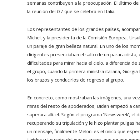
semanas contribuyen a la preocupación. El último de
la reunión del G7 que se celebra en Italia.
Los representantes de los grandes países, acompañ
Michel, y la presidenta de la Comisión Europea, Ursu
un paraje de gran belleza natural. En uno de los m
dirigentes presenciaban el salto de un paracaidista,
dificultades para mirar hacia el cielo, a diferenci
el grupo, cuando la primera ministra italiana, Giorg
los brazos y conducirlos de regreso al grupo.
En concreto, como mostraban las imágenes, una vez 
miras del resto de apoderados, Biden empezó a ca
superara allí. el. Según el programa ‘Newsweek’, el 
recuperando su tripulación y le hizo plantar pulgas 
un mensaje, finalmente Meloni es el único que espera
Unidos y Levante del nuevo grupo, que en ese momen