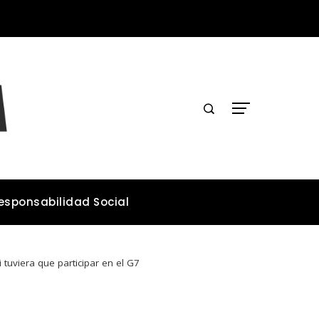
Las 15 donaciones individuales más grandes y su impacto estructural en sistemas educativos y sanitarios
esponsabilidad Social
tuviera que participar en el G7