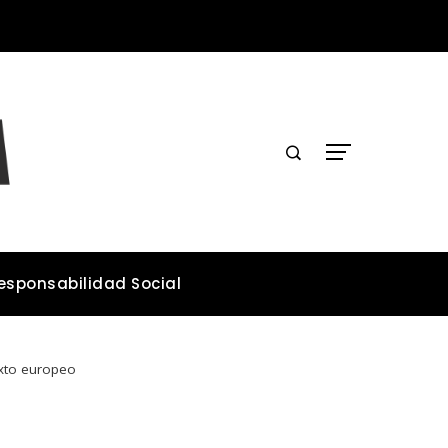
Los teatros históricos que conservan tradiciones y convocan públicos
esponsabilidad Social
exto europeo