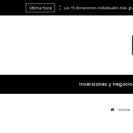
Última hora
La digitalización de Coppel abre puertas financieras a pequeños comerciantes y emprendedores
Inversiones y negocio
Home