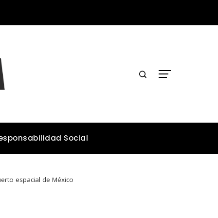
Los teatros históricos que conservan tradiciones y convocan públicos
esponsabilidad Social
uerto espacial de México