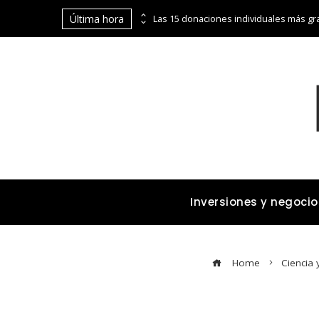
Última hora
La digitalización de Coppel abre puertas financieras a pequeños comerciantes y emprendedores
Inversiones y negocio
Home
Ciencia 