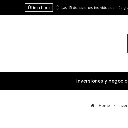
Última hora
La digitalización de Coppel abre puertas financieras a pequeños comerciantes y emprendedores
Inversiones y negocio
Home
Inve