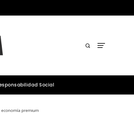
Los teatros históricos que conservan tradiciones y convocan públicos
esponsabilidad Social
la economía premium