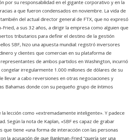
n por su responsabilidad en el gigante corporativo y en la
gracias a que fueron condensados ​​en noviembre. La vida de
ero también del actual director general de FTX, que no expresó
-Fried, a sus 32 años, a dirigir la empresa como alguien que
ertos tributarios para definir el destino de la gestión
llos SBF, hizo una apuesta mundial: registró inversores
dinero y clientes que comercian en su plataforma de
e representantes de ambos partidos en Washington, incurrió
ó congelar irregularmente 1.000 millones de dólares de su
e llevar a cabo reversiones en otras negociaciones y
 las Bahamas donde con su pequeño grupo de íntimos
de la lección como «extremadamente inteligente». Y padece
d. Según la nota de Kaplan, «SBF es capaz de grabar
s que tiene «una forma de interacción con las personas
 con la acusación de que Bankman-Fried “quería ser una