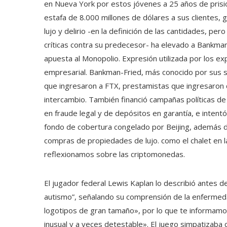
en Nueva York por estos jóvenes a 25 años de prisió
estafa de 8.000 millones de dólares a sus clientes, 
lujo y delirio -en la definición de las cantidades, p
críticas contra su predecesor- ha elevado a Bankman
apuesta al Monopolio. Expresión utilizada por los exp
empresarial. Bankman-Fried, más conocido por sus se
que ingresaron a FTX, prestamistas que ingresaron 
intercambio. También financió campañas políticas d
en fraude legal y de depósitos en garantía, e intent
fondo de cobertura congelado por Beijing, además d
compras de propiedades de lujo. como el chalet en
reflexionamos sobre las criptomonedas.
El jugador federal Lewis Kaplan lo describió antes 
autismo”, señalando su comprensión de la enfermeda
logotipos de gran tamaño», por lo que te informamo
inusual y a veces detestable». El juego simpatizaba