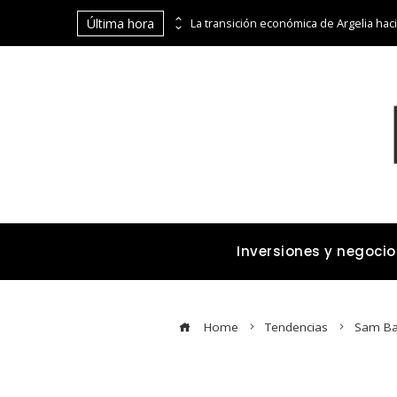
Última hora
Las 15 donaciones individuales más grandes y su impacto estructural en sistemas educativos y sanitarios
Inversiones y negocio
Home
Tendencias
Sam Ban