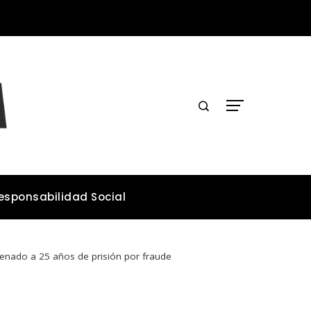
Cómo la microbiota intestinal contribuye a la salud general del organismo
esponsabilidad Social
enado a 25 años de prisión por fraude