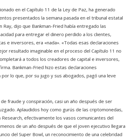
ionado en el Capítulo 11 de la Ley de Paz, ha generado
ntos presentados la semana pasada en el tribunal estatal
hn Ray, dijo que Bankman-Fried había entregado las
cidad para entregar el dinero perdido a los clientes,
tas e inversores, era «nada». «Todas esas declaraciones
mejor resultado imaginable en el proceso del Capítulo 11 no
mpletará a todos los creadores de capital e inversores,
, afirma. Bankman-Fried hizo estas declaraciones
 por lo que, por su jugo y sus abogados, pagó una leve
de fraude y conspiración, casi un año después de ser
juzgado. Aplaudidos hoy como gurús de las criptomonedas,
 Research, efectivamente los vasos comunicantes del
menos de un año después de que el joven ejecutivo llegara
nuncio del Super Bowl, un reconocimiento de una celebridad