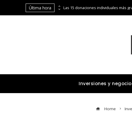
Última hora
La digitalización de Coppel abre puertas financieras a pequeños comerciantes y emprendedores
Inversiones y negocio
Home
Inv