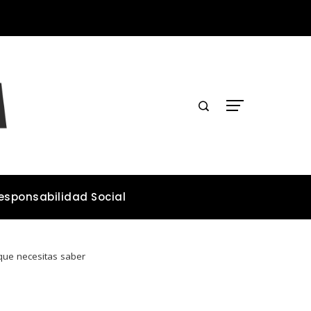
Los teatros históricos que conservan tradiciones y convocan públicos
esponsabilidad Social
que necesitas saber