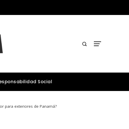
Las 15 donaciones individuales más grandes y su impacto estructural en sistemas educativos y sanitarios
esponsabilidad Social
ejor para exteriores de Panamá?