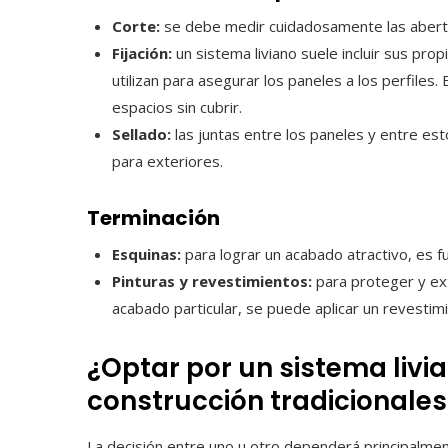
Corte:
se debe medir cuidadosamente las abertur
Fijación:
un sistema liviano suele incluir sus prop
utilizan para asegurar los paneles a los perfiles.
espacios sin cubrir.
Sellado:
las juntas entre los paneles y entre es
para exteriores.
Terminación
Esquinas:
para lograr un acabado atractivo, es f
Pinturas y revestimientos:
para proteger y ext
acabado particular, se puede aplicar un revestimi
¿Optar por un sistema livi
construcción tradicionales
La decisión entre uno u otro dependerá principalme