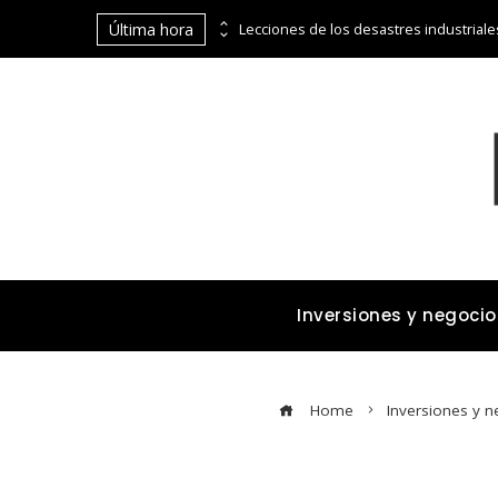
Última hora
Belice y la economía azul: un enfoque integral para la transformación económica
Inversiones y negocio
Home
Inversiones y n