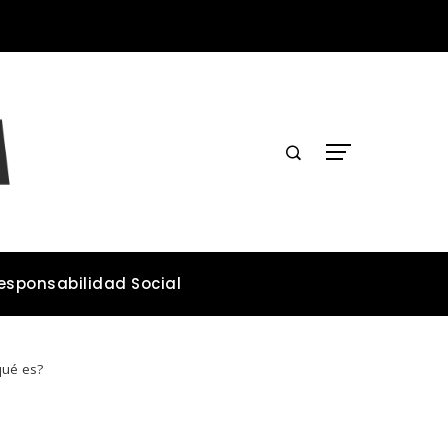
Los teatros históricos que conservan tradiciones y convocan públicos
esponsabilidad Social
qué es?