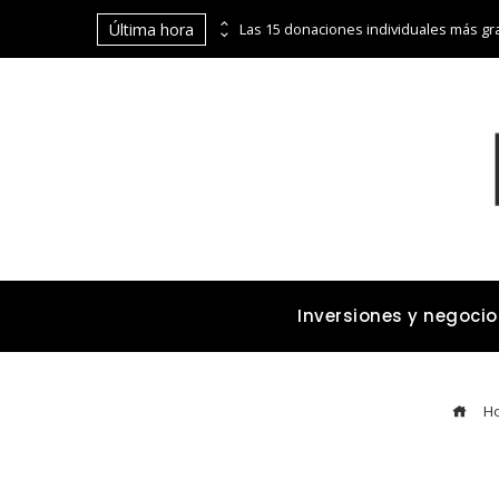
Última hora
La digitalización de Coppel abre puertas financieras a pequeños comerciantes y emprendedores
Inversiones y negocio
H