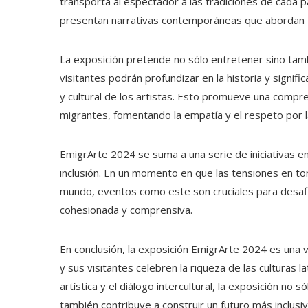
transporta al espectador a las tradiciones de cada pa
presentan narrativas contemporáneas que abordan te
La exposición pretende no sólo entretener sino tamb
visitantes podrán profundizar en la historia y signif
y cultural de los artistas. Esto promueve una compr
migrantes, fomentando la empatía y el respeto por l
EmigrArte 2024 se suma a una serie de iniciativas e
inclusión. En un momento en que las tensiones en to
mundo, eventos como este son cruciales para desafi
cohesionada y comprensiva.
En conclusión, la exposición EmigrArte 2024 es una
y sus visitantes celebren la riqueza de las culturas 
artística y el diálogo intercultural, la exposición no 
también contribuye a construir un futuro más inclusivo