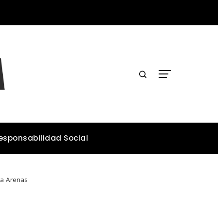
Lecciones de los desastres industriales para mejorar la legislación ambiental
esponsabilidad Social
ta Arenas