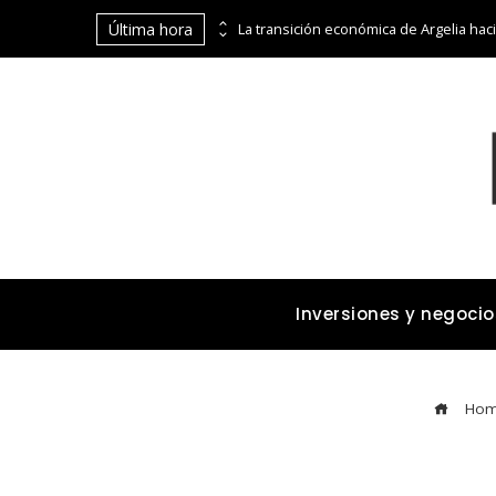
Última hora
Cómo los imperios dominaron el comercio marítimo y terrestre antes de la era industrial
Inversiones y negocio
Hom