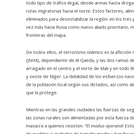
todo tipo de tráfico ilegal, desde armas hasta droga
rutas migratorias hacia el norte. Estos factores, ali
eliminados para desestabilizar la región: en los tres
vez más hacia Rusia como nuevo aliado prioritario, m
fronteras del mapa.
De todos ellos, el terrorismo islámico es la aflicci
(JNIM), dependiente de Al Qaeda, y las dos ramas del
arraigado en el centro y el norte de Mali y en todo Bu
y oeste de Níger. La debilidad de los esfuerzos naci
de la población local según sus dictados, así como 
que la protege.
Mientras en las grandes ciudades las fuerzas de se
las zonas rurales son alimentadas por esta fuerza d
masacra a quienes resisten. “El
modus operandi
Esto
de pueblos o ciudades de tamaño medio y han llevad