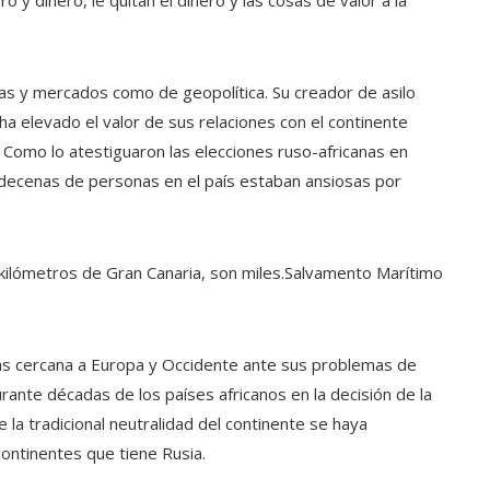
o y dinero, le quitan el dinero y las cosas de valor a la
as y mercados como de geopolítica. Su creador de asilo
a elevado el valor de sus relaciones con el continente
. Como lo atestiguaron las elecciones ruso-africanas en
decenas de personas en el país estaban ansiosas por
ilómetros de Gran Canaria, son miles.
Salvamento Marítimo
ás cercana a Europa y Occidente ante sus problemas de
rante décadas de los países africanos en la decisión de la
la tradicional neutralidad del continente se haya
ontinentes que tiene Rusia.