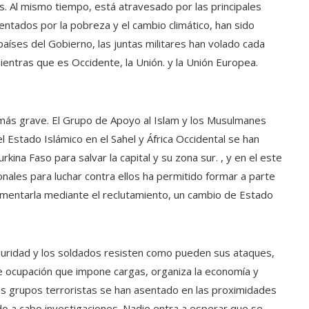
s. Al mismo tiempo, está atravesado por las principales
mentados por la pobreza y el cambio climático, han sido
 países del Gobierno, las juntas militares han volado cada
ientras que es Occidente, la Unión. y la Unión Europea.
ón más grave. El Grupo de Apoyo al Islam y los Musulmanes
 Estado Islámico en el Sahel y África Occidental se han
rkina Faso para salvar la capital y su zona sur. , y en el este
onales para luchar contra ellos ha permitido formar a parte
alimentarla mediante el reclutamiento, un cambio de Estado
guridad y los soldados resisten como pueden sus ataques,
e ocupación que impone cargas, organiza la economía y
s grupos terroristas se han asentado en las proximidades
o a cabo investigaciones. Nadie entra a esperar que se