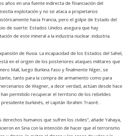
s años en una fuente indirecta de financiación del
xistía explotación y no se ataca a propietarios
históricamente hacia Francia, pero el golpe de Estado del
bio de suerte: Estados Unidos asegura que hay
tación de este mineral a la industria nuclear. industria.
xpansión de Rusia. La incapacidad de los Estados del Sahel,
está en el origen de los posteriores ataques militares que
mero Malí, luego Burkina Faso y finalmente Níger, se
rtante, tanto para la compra de armamento como para
os mercenarios de Wagner, a decir verdad, actúan desde hace
han permitido recuperar el territorio de los rebeldes
 presidente burkinés, el capitán Ibrahim Traoré. .
os derechos humanos que sufren los civiles”, añade Yahaya,
ieron en Siria con la intención de hacer que el terrorismo