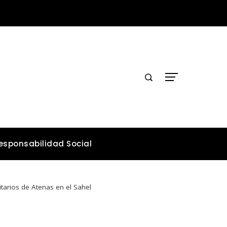
Los teatros históricos que conservan tradiciones y convocan públicos
esponsabilidad Social
itarios de Atenas en el Sahel