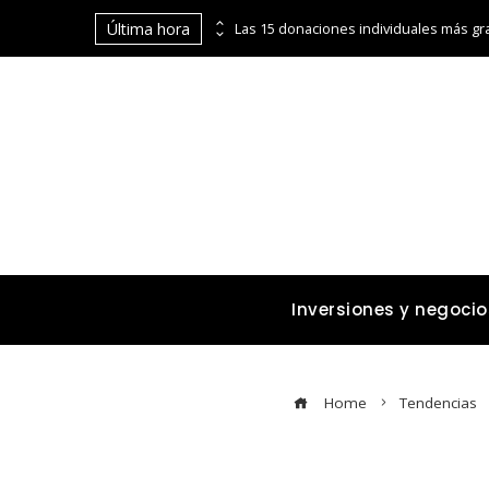
Última hora
La digitalización de Coppel abre puertas financieras a pequeños comerciantes y emprendedores
Inversiones y negocio
Home
Tendencias