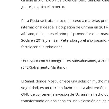
cambie la prohibición. Es violencia, pero también diner
gente”, explica el experto.
Para Rusia se trata tanto de acceso a materias prim
internacional desde la ocupación de Crimea en 2014 h
africano, del que es el principal proveedor de armas
Sochi en 2019 y en San Petersburgo el año pasado, 
fortalecer sus relaciones.
Un cayuco con 53 inmigrantes subsaharianos, a 200 k
(EFE/Salvamento Marítimo)
El Sahel, donde Moscú ofrece una solución mucho m
seguridad, es un terreno favorable. La abstención du
ONU de contener la invasión de Ucrania ha hecho que 
transformado en dos años en una valoración de los c