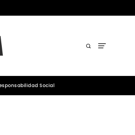
Los teatros históricos que conservan tradiciones y convocan públicos
esponsabilidad Social