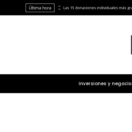
Última hora
La digitalización de Coppel abre puertas financieras a pequeños comerciantes y emprendedores
Inversiones y negocio