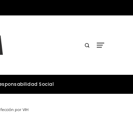
Los teatros históricos que conservan tradiciones y convocan públicos
esponsabilidad Social
fección por VIH