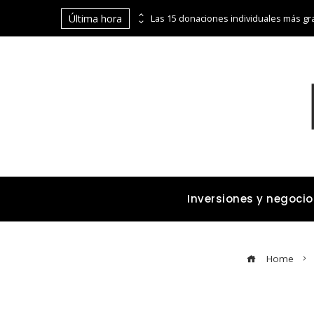
Última hora
La digitalización de Coppel abre puertas financieras a pequeños comerciantes y emprendedores
Inversiones y negocio
Home